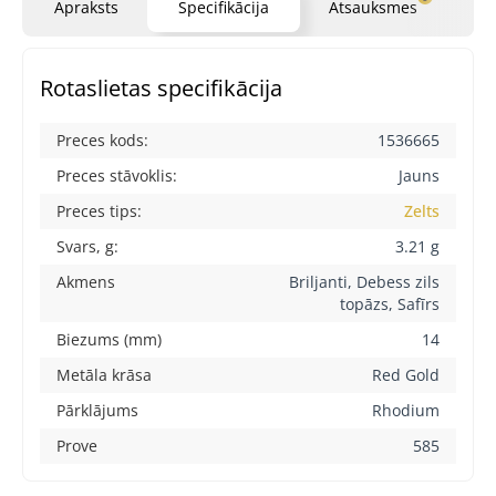
Apraksts
Specifikācija
Atsauksmes
Ja
Rotaslietas specifikācija
Preces kods:
1536665
Preces stāvoklis:
Jauns
Preces tips:
Zelts
Svars, g:
3.21 g
Akmens
Briljanti, Debess zils
topāzs, Safīrs
Biezums (mm)
14
Metāla krāsa
Red Gold
Pārklājums
Rhodium
Prove
585