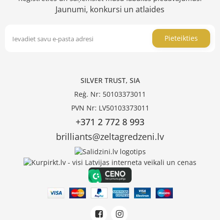
Jaunumi, konkursi un atlaides
Pieteikties
SILVER TRUST, SIA
Reģ. Nr: 50103373011
PVN Nr: LV50103373011
+371 2 772 8 993
brilliants@zeltagredzeni.lv