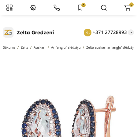
0
0
+371 27728993
Sākums
Zelts
Auskari
Ar "angļu" slēdzēju
Zelta auskari ar 'angļu' slēdzēju,