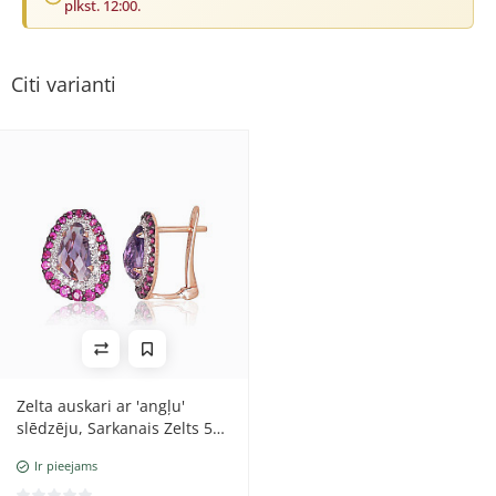
plkst. 12:00.
Citi varianti
Zelta auskari ar 'angļu'
slēdzēju, Sarkanais Zelts 585
prove, rodijs (pārklājums) ,
Ir pieejams
Briljanti , Rubīns , Ametists