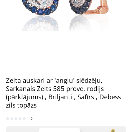
Zelta auskari ar 'angļu' slēdzēju,
Sarkanais Zelts 585 prove, rodijs
(pārklājums) , Briljanti , Safīrs , Debess
zils topāzs
0
0