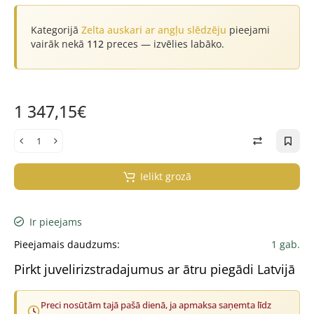
Kategorijā
Zelta auskari ar angļu slēdzēju
pieejami
vairāk nekā
112
preces — izvēlies labāko.
1 347,15€
Ielikt grozā
Ir pieejams
Pieejamais daudzums:
1 gab.
Pirkt juvelirizstradajumus ar ātru piegādi Latvijā
Preci nosūtām tajā pašā dienā, ja apmaksa saņemta līdz