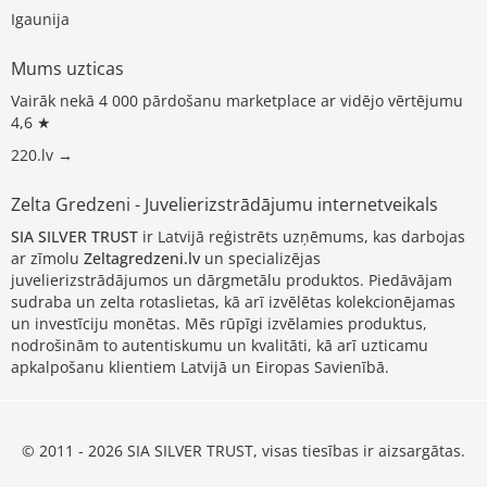
Igaunija
Mums uzticas
Vairāk nekā 4 000 pārdošanu marketplace ar vidējo vērtējumu
4,6 ★
220.lv →
Zelta Gredzeni - Juvelierizstrādājumu internetveikals
SIA SILVER TRUST
ir Latvijā reģistrēts uzņēmums, kas darbojas
ar zīmolu
Zeltagredzeni.lv
un specializējas
juvelierizstrādājumos un dārgmetālu produktos. Piedāvājam
sudraba un zelta rotaslietas, kā arī izvēlētas kolekcionējamas
un investīciju monētas. Mēs rūpīgi izvēlamies produktus,
nodrošinām to autentiskumu un kvalitāti, kā arī uzticamu
apkalpošanu klientiem Latvijā un Eiropas Savienībā.
© 2011 - 2026 SIA SILVER TRUST, visas tiesības ir aizsargātas.