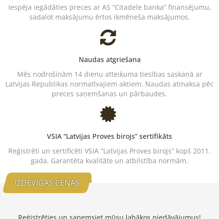
Iespēja iegādāties preces ar AS “Citadele banka” finansējumu,
sadalot maksājumu ērtos ikmēneša maksājumos.
Naudas atgriešana
Mēs nodrošinām 14 dienu atteikuma tiesības saskaņā ar
Latvijas Republikas normatīvajiem aktiem. Naudas atmaksa pēc
preces saņemšanas un pārbaudes.
VSIA “Latvijas Proves birojs” sertifikāts
Reģistrēti un sertificēti VSIA “Latvijas Proves birojs” kopš 2011.
gada. Garantēta kvalitāte un atbilstība normām.
IZDEVĪGAS CENAS
Reģistrēties un saņemsiet mūsu labākos piedāvājumus!