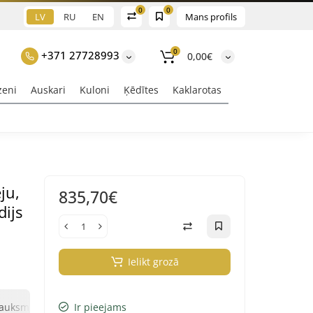
0
0
LV
RU
EN
Mans profils
0
+371 27728993
0,00€
zeni
Auskari
Kuloni
Ķēdītes
Kaklarotas
ju,
835,70€
dijs
Ielikt grozā
0
0
sauksmes
Ir pieejams
Jautājums un atbilde
Klix Payment