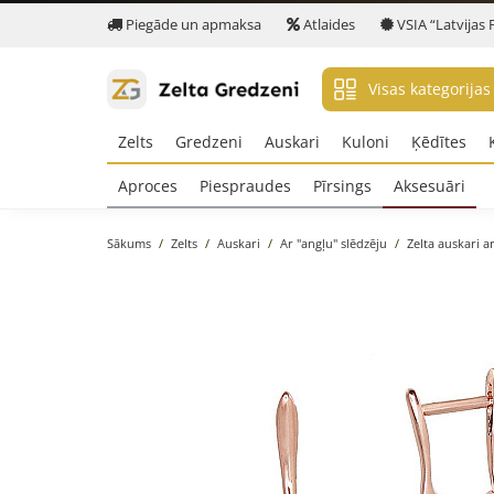
Piegāde un apmaksa
Atlaides
VSIA “Latvijas 
Visas kategorijas
Zelts
Gredzeni
Auskari
Kuloni
Ķēdītes
Aproces
Piespraudes
Pīrsings
Aksesuāri
Sākums
Zelts
Auskari
Ar "angļu" slēdzēju
Zelta auskari ar