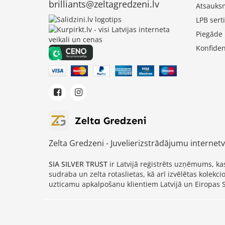
brilliants@zeltagredzeni.lv
Atsauks
LPB serti
Piegāde
Konfiden
Zelta Gredzeni - Juvelierizstrādājumu internetv
SIA SILVER TRUST
ir Latvijā reģistrēts uzņēmums, k
sudraba un zelta rotaslietas, kā arī izvēlētas kolek
uzticamu apkalpošanu klientiem Latvijā un Eiropas 