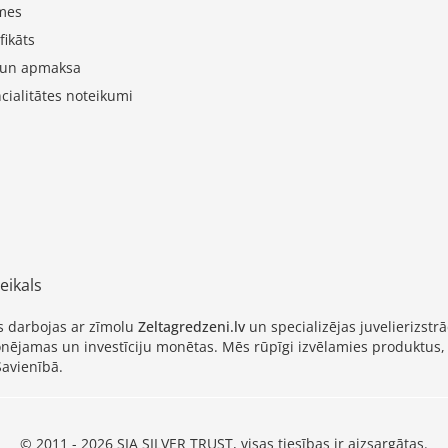
mes
fikāts
 un apmaksa
cialitātes noteikumi
eikals
as darbojas ar zīmolu
Zeltagredzeni.lv
un specializējas juvelierizs
cionējamas un investīciju monētas. Mēs rūpīgi izvēlamies produktus,
Savienībā.
© 2011 - 2026 SIA SILVER TRUST, visas tiesības ir aizsargātas.