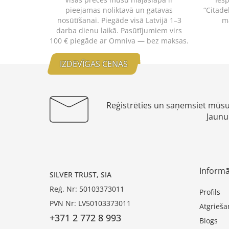
pieejamas noliktavā un gatavas
“Citade
nosūtīšanai. Piegāde visā Latvijā 1–3
m
darba dienu laikā. Pasūtījumiem virs
100 € piegāde ar Omniva — bez maksas.
IZDEVĪGAS CENAS
Reģistrēties un saņemsiet mūs
Jaunu
Informā
SILVER TRUST, SIA
Reģ. Nr: 50103373011
Profils
PVN Nr: LV50103373011
Atgrieša
+371 2 772 8 993
Blogs