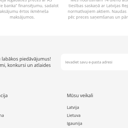
le banka” finansējumu, sadalot
tiesības saskaņā ar Latvijas Re
aksājumu ērtos ikmēneša
normatīvajiem aktiem. Naudas
maksājumos.
pēc preces saņemšanas un pā
u labākos piedāvājumus!
mi, konkursi un atlaides
cija
Mūsu veikali
Latvija
na
Lietuva
Igaunija