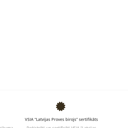
VSIA “Latvijas Proves birojs” sertifikāts
teikuma
Reģistrēti un sertificēti VSIA “Latvijas