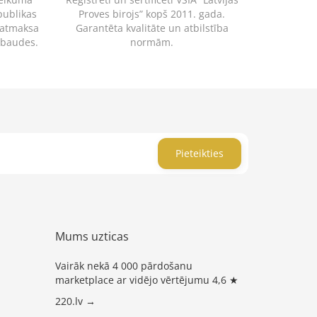
publikas
Proves birojs” kopš 2011. gada.
 atmaksa
Garantēta kvalitāte un atbilstība
rbaudes.
normām.
Pieteikties
Mums uzticas
Vairāk nekā 4 000 pārdošanu
marketplace ar vidējo vērtējumu 4,6 ★
220.lv →