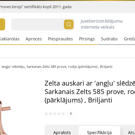
Proves birojs” sertifikāts kopš 2011. gada
Juvelierizstrādājumu
interneta veikals
Kaklarotas
Aproces
Piespraudes
Pīrsings
Sudrabs
Gred
 'angļu' slēdzēju, Sarkanais Zelts 585 prove, rodijs (pārklājums) , Briljanti
Zelta auskari ar 'angļu' slēdzē
Sarkanais Zelts 585 prove, ro
(pārklājums) , Briljanti
0
Apraksts
Specifikācija
At