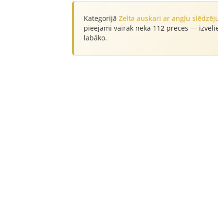
Kategorijā
Zelta auskari ar angļu slēdzēj
pieejami vairāk nekā
112
preces — izvēli
labāko.