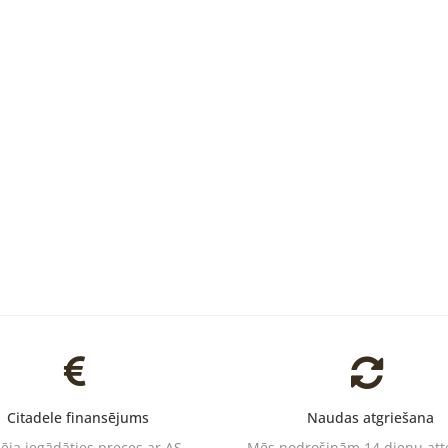
Citadele finansējums
Naudas atgriešana
pēja iegādāties preces ar AS
Mēs nodrošinām 14 dienu at